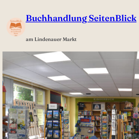
Zum
Buchhandlung SeitenBlick
Inhalt
springen
am Lindenauer Markt