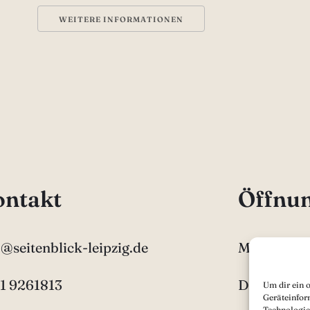
WEITERE INFORMATIONEN
ntakt
Öffnun
o@seitenblick-leipzig.de
Mo 12:00 –
1 9261813
Di-Fr 9:00 
Um dir ein 
Geräteinfor
Technologie