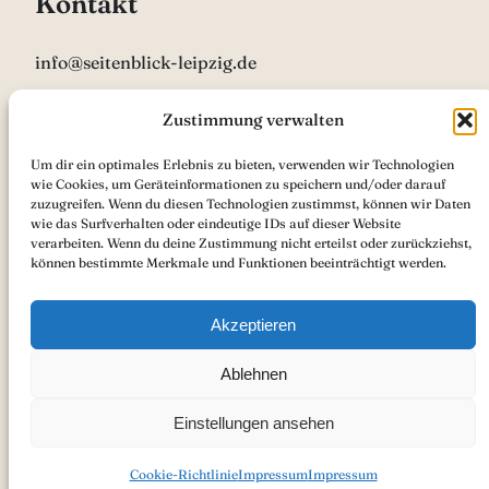
Kontakt
info@seitenblick-leipzig.de
0341 9261813
Zustimmung verwalten
Um dir ein optimales Erlebnis zu bieten, verwenden wir Technologien
Öffnungszeiten
wie Cookies, um Geräteinformationen zu speichern und/oder darauf
zuzugreifen. Wenn du diesen Technologien zustimmst, können wir Daten
wie das Surfverhalten oder eindeutige IDs auf dieser Website
Mo 12:00 – 18:00
verarbeiten. Wenn du deine Zustimmung nicht erteilst oder zurückziehst,
können bestimmte Merkmale und Funktionen beeinträchtigt werden.
Di-Fr 9:00 – 18:00
Akzeptieren
Sa 9:00 – 13:00
Ablehnen
Einstellungen ansehen
Cookie-Richtlinie
Impressum
Impressum
Copyright 2024 – SeitenBlick
Impressum