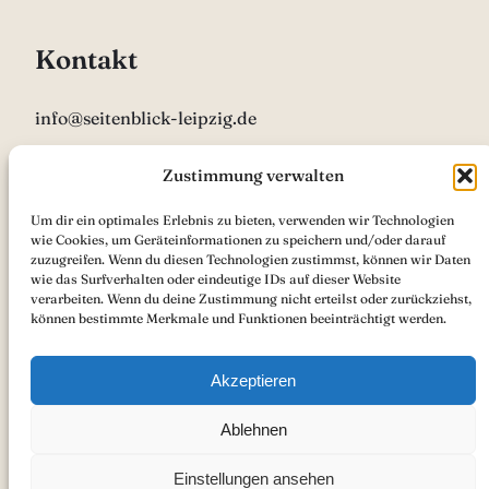
Kontakt
info@seitenblick-leipzig.de
0341 9261813
Zustimmung verwalten
Um dir ein optimales Erlebnis zu bieten, verwenden wir Technologien
Öffnungszeiten
wie Cookies, um Geräteinformationen zu speichern und/oder darauf
zuzugreifen. Wenn du diesen Technologien zustimmst, können wir Daten
wie das Surfverhalten oder eindeutige IDs auf dieser Website
Mo 12:00 – 18:00
verarbeiten. Wenn du deine Zustimmung nicht erteilst oder zurückziehst,
können bestimmte Merkmale und Funktionen beeinträchtigt werden.
Di-Fr 9:00 – 18:00
Akzeptieren
Sa 9:00 – 13:00
Ablehnen
Einstellungen ansehen