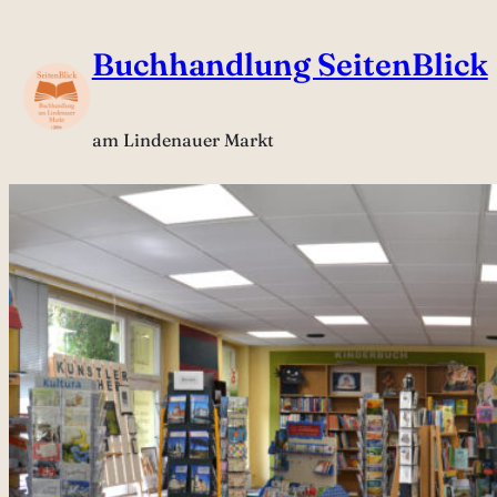
Zum
Buchhandlung SeitenBlick
Inhalt
springen
am Lindenauer Markt