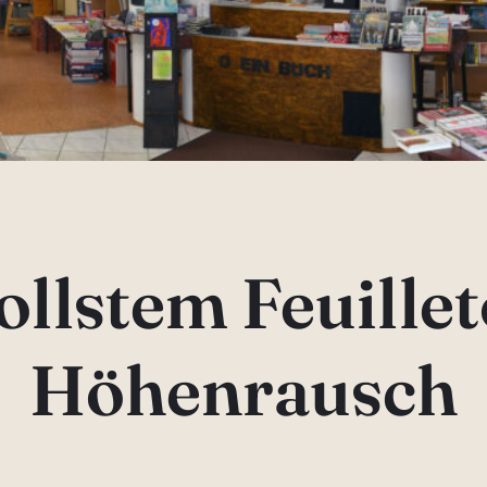
llstem Feuille
Höhenrausch